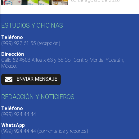
05 de agosto de 2026
ESTUDIOS Y OFICINAS
Teléfono
(999) 923 61 55
(recepción)
Dirección
Calle 62 #508 Altos x 63 y 65 Col. Centro, Mérida, Yucatán,
México.
ENVIAR MENSAJE
REDACCIÓN Y NOTICIEROS
Teléfono
(999) 924 44 44
WhatsApp
(999) 924 44 44
(comentarios y reportes)