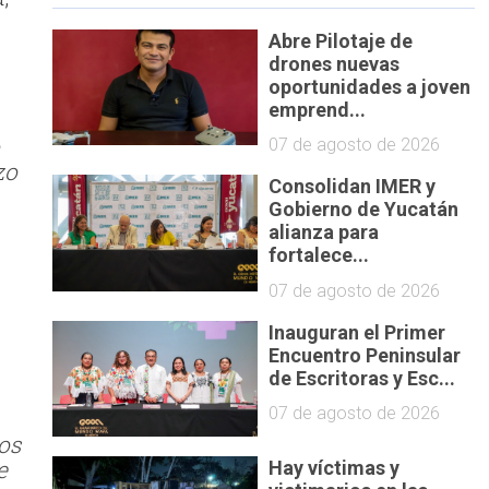
Abre Pilotaje de
drones nuevas
oportunidades a joven
emprend...
o
07 de agosto de 2026
zo
Consolidan IMER y
Gobierno de Yucatán
alianza para
fortalece...
07 de agosto de 2026
Inauguran el Primer
i
Encuentro Peninsular
de Escritoras y Esc...
07 de agosto de 2026
ños
e
Hay víctimas y