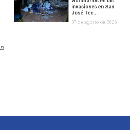
victimarios en las
invasiones en San
José Tec...
07 de agosto de 2026
on