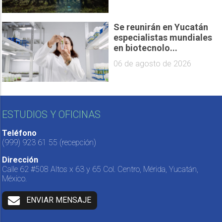
Se reunirán en Yucatán
especialistas mundiales
en biotecnolo...
06 de agosto de 2026
ESTUDIOS Y OFICINAS
Teléfono
(999) 923 61 55
(recepción)
Dirección
Calle 62 #508 Altos x 63 y 65 Col. Centro, Mérida, Yucatán,
México.
ENVIAR MENSAJE