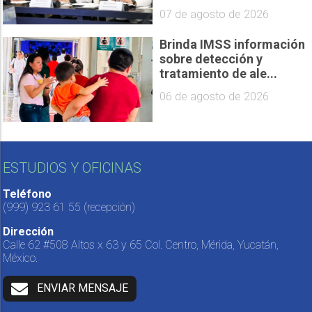
07 de agosto de 2026
Brinda IMSS información
sobre detección y
tratamiento de ale...
06 de agosto de 2026
ESTUDIOS Y OFICINAS
Teléfono
(999) 923 61 55
(recepción)
Dirección
Calle 62 #508 Altos x 63 y 65 Col. Centro, Mérida, Yucatán,
México.
ENVIAR MENSAJE