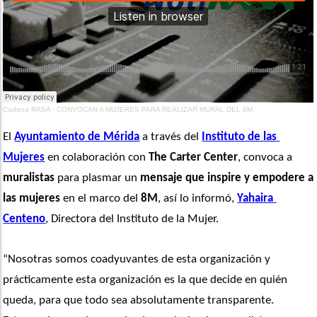
Cadena RASA
·
CONVOCAN A MUJERES PARA REALIZAR MURAL DEL 8M
El 
Ayuntamiento de Mérida
 a través del 
Instituto de las 
Mujeres
 en colaboración con 
The Carter Center
, convoca a 
muralistas
 para plasmar un 
mensaje que inspire y empodere a 
las mujeres
 en el marco del 
8M
, así lo informó, 
Yahaira 
Centeno
, Directora del Instituto de la Mujer. 
“Nosotras somos coadyuvantes de esta organización y 
prácticamente esta organización es la que decide en quién 
queda, para que todo sea absolutamente transparente. 