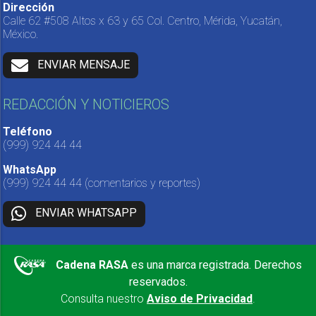
Dirección
Calle 62 #508 Altos x 63 y 65 Col. Centro, Mérida, Yucatán,
México.
ENVIAR MENSAJE
REDACCIÓN Y NOTICIEROS
Teléfono
(999) 924 44 44
WhatsApp
(999) 924 44 44
(comentarios y reportes)
ENVIAR WHATSAPP
Cadena RASA
es una marca registrada. Derechos
reservados.
Consulta nuestro
Aviso de Privacidad
.