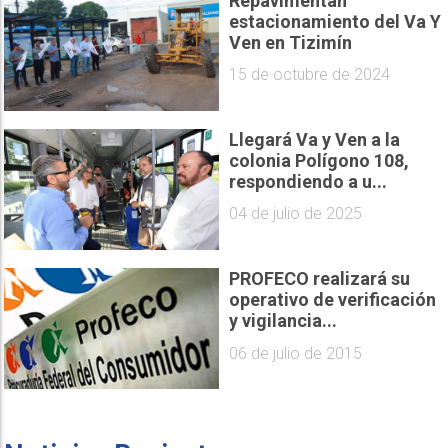
Repavimentan
estacionamiento del Va Y
Ven en Tizimín
15 de octubre de 2024
Llegará Va y Ven a la
colonia Polígono 108,
respondiendo a u...
04 de julio de 2025
PROFECO realizará su
operativo de verificación
y vigilancia...
06 de julio de 2015