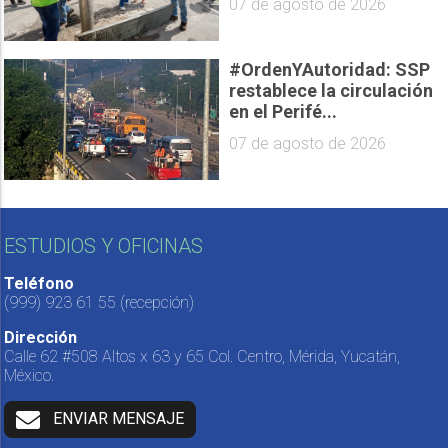
07 de agosto de 2026
#OrdenYAutoridad: SSP
restablece la circulación
en el Perifé...
07 de agosto de 2026
ESTUDIOS Y OFICINAS
Teléfono
(999) 923 61 55
(recepción)
Dirección
Calle 62 #508 Altos x 63 y 65 Col. Centro, Mérida, Yucatán,
México.
ENVIAR MENSAJE