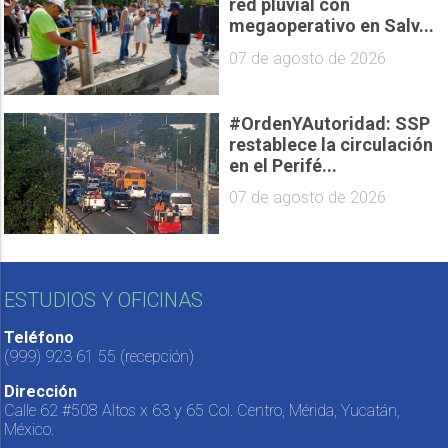
red pluvial con
megaoperativo en Salv...
07 de agosto de 2026
#OrdenYAutoridad: SSP
restablece la circulación
en el Perifé...
07 de agosto de 2026
ESTUDIOS Y OFICINAS
Teléfono
(999) 923 61 55
(recepción)
Dirección
Calle 62 #508 Altos x 63 y 65 Col. Centro, Mérida, Yucatán,
México.