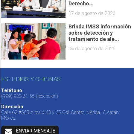
Derecho...
07 de agosto de 2026
Brinda IMSS información
sobre detección y
tratamiento de ale...
06 de agosto de 2026
ESTUDIOS Y OFICINAS
Teléfono
(999) 923 61 55
(recepción)
Dirección
Calle 62 #508 Altos x 63 y 65 Col. Centro, Mérida, Yucatán,
México.
ENVIAR MENSAJE