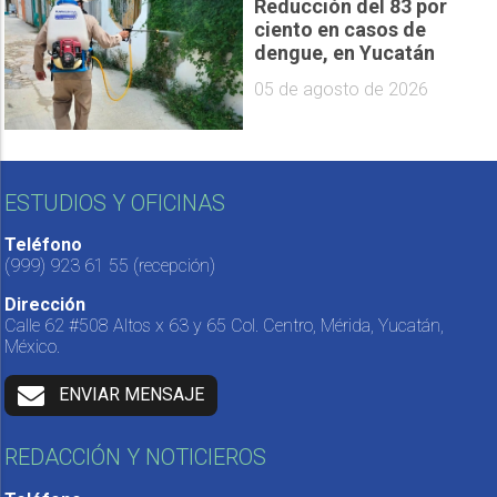
Reducción del 83 por
ciento en casos de
dengue, en Yucatán
05 de agosto de 2026
ESTUDIOS Y OFICINAS
Teléfono
(999) 923 61 55
(recepción)
Dirección
Calle 62 #508 Altos x 63 y 65 Col. Centro, Mérida, Yucatán,
México.
ENVIAR MENSAJE
REDACCIÓN Y NOTICIEROS