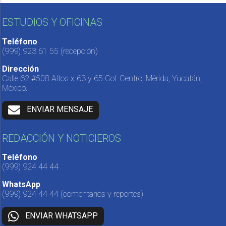
ESTUDIOS Y OFICINAS
Teléfono
(999) 923 61 55
(recepción)
Dirección
Calle 62 #508 Altos x 63 y 65 Col. Centro, Mérida, Yucatán,
México.
ENVIAR MENSAJE
REDACCIÓN Y NOTICIEROS
Teléfono
(999) 924 44 44
WhatsApp
(999) 924 44 44
(comentarios y reportes)
ENVIAR WHATSAPP