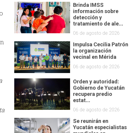
Brinda IMSS
información sobre
ro
detección y
tratamiento de ale...
06 de agosto de 2026
en
Impulsa Cecilia Patrón
la organización
vecinal en Mérida
06 de agosto de 2026
a
Orden y autoridad:
Gobierno de Yucatán
recupera predio
estat...
ta
06 de agosto de 2026
Se reunirán en
Yucatán especialistas