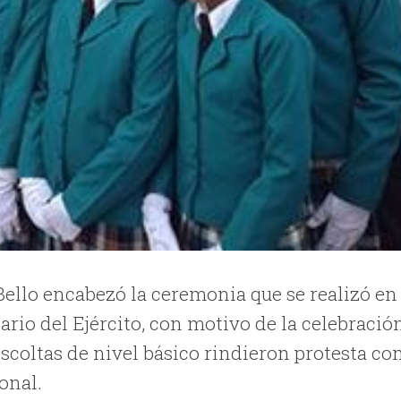
ello encabezó la ceremonia que se realizó en 
io del Ejército, con motivo de la celebració
escoltas de nivel básico rindieron protesta co
onal.