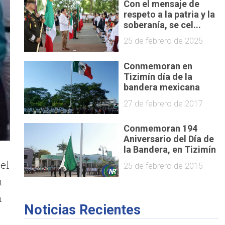
Con el mensaje de
respeto a la patria y la
soberanía, se cel...
25 de febrero de 2025
Conmemoran en
Tizimín día de la
bandera mexicana
27 de febrero de 2017
Conmemoran 194
Aniversario del Día de
la Bandera, en Tizimín
el
25 de febrero de 2015
n
n
Noticias Recientes