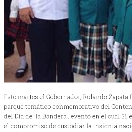
Este martes el Gobernador, Rolando Zapata B
parque temático conmemorativo del Centenar
del Día de la Bandera , evento en el cual 35 
el compromiso de custodiar la insignia naci