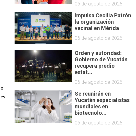
06 de agosto de 2026
Impulsa Cecilia Patrón
la organización
vecinal en Mérida
06 de agosto de 2026
Orden y autoridad:
Gobierno de Yucatán
recupera predio
estat...
06 de agosto de 2026
e 
Se reunirán en
es 
Yucatán especialistas
mundiales en
biotecnolo...
06 de agosto de 2026