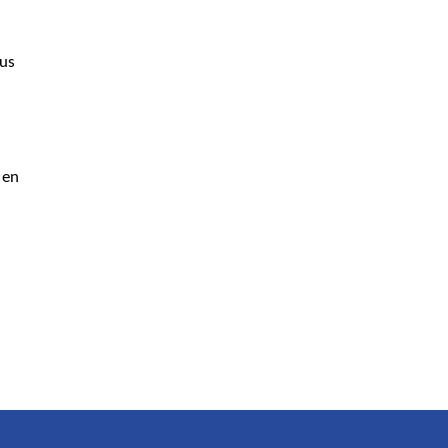
us 
en 