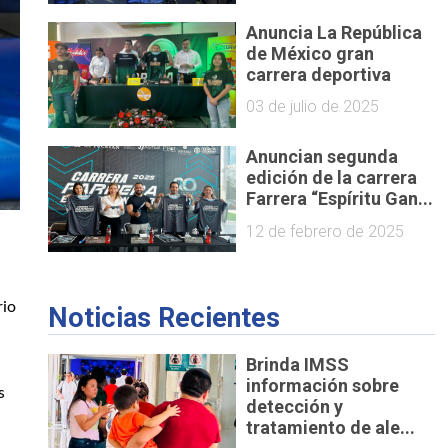
Anuncia La República
de México gran
carrera deportiva
03 de julio de 2025
Anuncian segunda
edición de la carrera
Farrera “Espíritu Gan...
12 de febrero de 2025
io 
Noticias Recientes
Brinda IMSS
información sobre
 
detección y
tratamiento de ale...