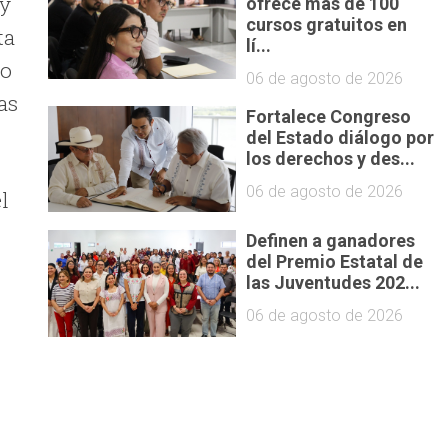
 y
ofrece más de 100
cursos gratuitos en
ta
lí...
to
06 de agosto de 2026
as
Fortalece Congreso
del Estado diálogo por
los derechos y des...
06 de agosto de 2026
l
Definen a ganadores
del Premio Estatal de
las Juventudes 202...
06 de agosto de 2026