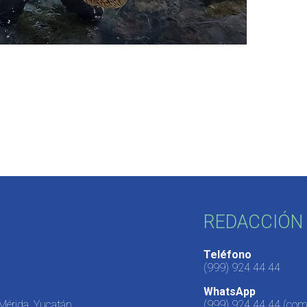
REDACCIÓN 
Teléfono
(999) 924 44 44
WhatsApp
 Mérida, Yucatán,
(999) 924 44 44
(come