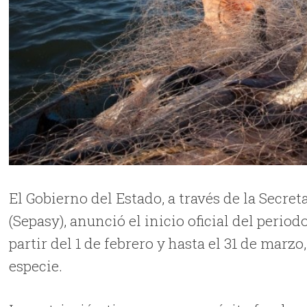
El Gobierno del Estado, a través de la Secre
(Sepasy), anunció el inicio oficial del perio
partir del 1 de febrero y hasta el 31 de marz
especie.