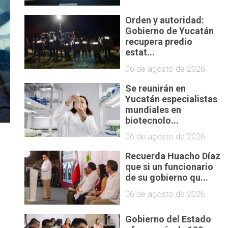
Orden y autoridad:
Gobierno de Yucatán
recupera predio
estat...
06 de agosto de 2026
Se reunirán en
Yucatán especialistas
mundiales en
biotecnolo...
06 de agosto de 2026
Recuerda Huacho Díaz
que si un funcionario
de su gobierno qu...
06 de agosto de 2026
Gobierno del Estado