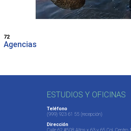
72
Agencias
ESTUDIOS Y OFICINAS
Teléfono
(999) 923 61 55
(recepción)
Dirección
Calle 62 #508 Altos x 63 y 65 Col. Centro,