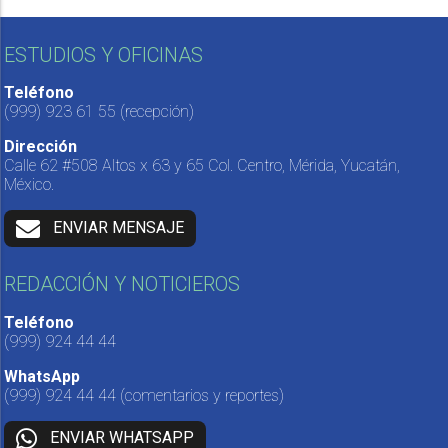
ESTUDIOS Y OFICINAS
Teléfono
(999) 923 61 55
(recepción)
Dirección
Calle 62 #508 Altos x 63 y 65 Col. Centro, Mérida, Yucatán,
México.
ENVIAR MENSAJE
REDACCIÓN Y NOTICIEROS
Teléfono
(999) 924 44 44
WhatsApp
(999) 924 44 44
(comentarios y reportes)
ENVIAR WHATSAPP