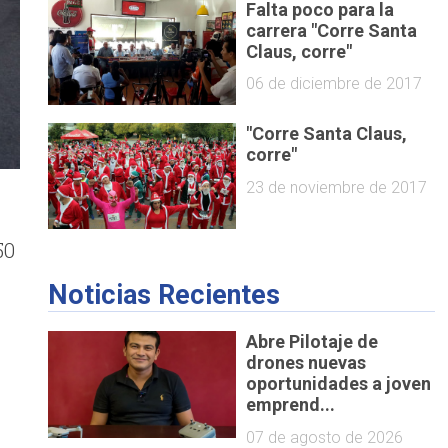
Falta poco para la
carrera "Corre Santa
Claus, corre"
06 de diciembre de 2017
"Corre Santa Claus,
corre"
23 de noviembre de 2017
50
Noticias Recientes
Abre Pilotaje de
drones nuevas
oportunidades a joven
emprend...
07 de agosto de 2026