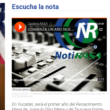
Escucha la nota
Cadena RASA
·
COMIENZA UN AÑO NUEVO Y ESTE CALENDARIO INCLUYE EL
ECCIÓN ENÉDITA
En Yucatán, será el primer año del Renacimiento
Maya de Joaquín Díaz Mena y de “la nueva forma