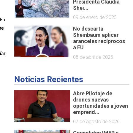
Presidenta Claudia
Shei...
09 de enero de 2025
 En 
No descarta
e 
Sheinbaum aplicar
aranceles recíprocos
a EU
az 
08 de abril de 2025
Noticias Recientes
Abre Pilotaje de
drones nuevas
oportunidades a joven
emprend...
07 de agosto de 2026
Consolidan IMER y