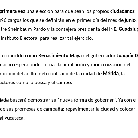
primera vez
 una elección para que sean los propios 
ciudadanos 
896 cargos los que se definirán en el primer día del mes de 
junio
.
tre Sheinbaum Pardo y la consejera presidenta del INE, 
Guadalup
nstituto Electoral para realizar tal ejercicio.
lan conocido como 
Renacimiento Maya
 del gobernador 
Joaquín Dí
uacho espera poder iniciar la ampliación y modernización del 
cción del anillo metropolitano de la ciudad de 
Mérida
, la 
sectores como la pesca y el campo.
viada
 buscará demostrar su “nueva forma de gobernar”. Ya con el 
e de sus promesas de campaña: repavimentar la ciudad y colocar 
tal yucateca.