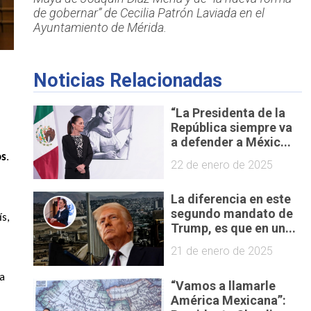
de gobernar” de Cecilia Patrón Laviada en el
Ayuntamiento de Mérida.
Noticias Relacionadas
“La Presidenta de la
República siempre va
a defender a Méxic...
os
. 
22 de enero de 2025
La diferencia en este
segundo mandato de
, ya ha tenido un cruce de opiniones con la presidenta del país, 
Trump, es que en un...
21 de enero de 2025
a 
“Vamos a llamarle
América Mexicana”: