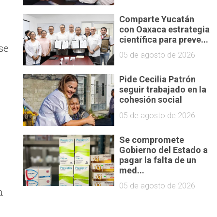
Comparte Yucatán
con Oaxaca estrategia
científica para preve...
se
05 de agosto de 2026
Pide Cecilia Patrón
seguir trabajado en la
cohesión social
05 de agosto de 2026
Se compromete
Gobierno del Estado a
pagar la falta de un
med...
05 de agosto de 2026
a