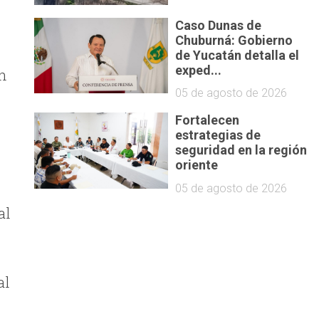
Caso Dunas de
Chuburná: Gobierno
de Yucatán detalla el
exped...
en
05 de agosto de 2026
Fortalecen
estrategias de
seguridad en la región
.
oriente
05 de agosto de 2026
al
al