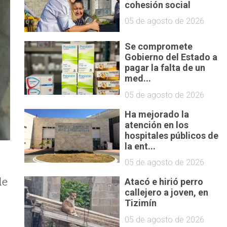
cohesión social
05 de agosto de 2026
Se compromete
Gobierno del Estado a
pagar la falta de un
med...
05 de agosto de 2026
Ha mejorado la
atención en los
hospitales públicos de
la ent...
05 de agosto de 2026
de
Atacó e hirió perro
callejero a joven, en
Tizimín
05 de agosto de 2026