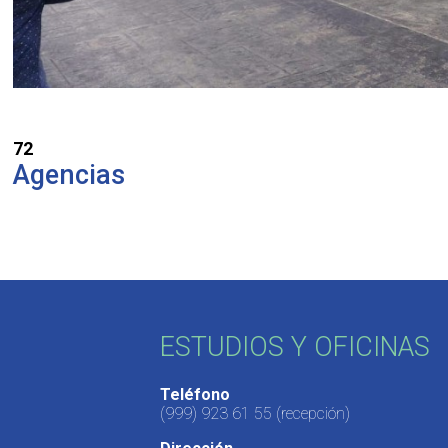
72
Agencias
ESTUDIOS Y OFICINAS
Teléfono
(999) 923 61 55
(recepción)