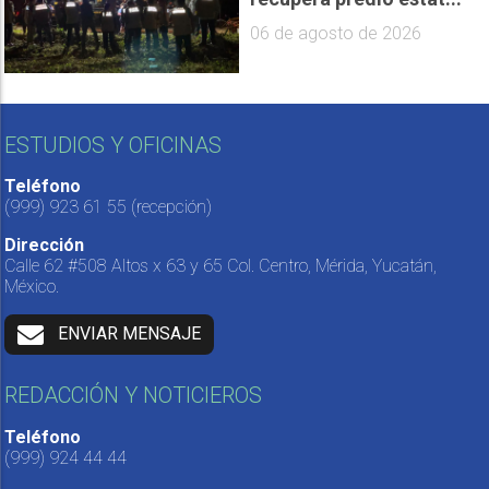
06 de agosto de 2026
ESTUDIOS Y OFICINAS
Teléfono
(999) 923 61 55
(recepción)
Dirección
Calle 62 #508 Altos x 63 y 65 Col. Centro, Mérida, Yucatán,
México.
ENVIAR MENSAJE
REDACCIÓN Y NOTICIEROS
Teléfono
(999) 924 44 44