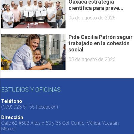
Oaxaca estrategia
científica para preve...
05 de agosto de 2026
Pide Cecilia Patrón seguir
trabajado en la cohesión
social
05 de agosto de 2026
ESTUDIOS Y OFICINAS
Teléfono
(999) 923 61 55
(recepción)
Dirección
Calle 62 #508 Altos x 63 y 65 Col. Centro, Mérida, Yucatán,
México.