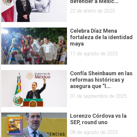
defender a Méxic...
22 de enero de 2025
Celebra Díaz Mena
fortaleza de la identidad
maya
11 de agosto de 2025
Confía Sheinbaum en las
reformas históricas y
asegura que “l...
01 de septiembre de 2025
Lorenzo Córdova vs la
SEP, round uno
08 de agosto de 2025