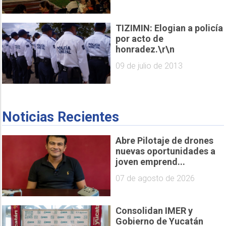
TIZIMIN: Elogian a policía
por acto de
honradez.\r\n
09 de julio de 2013
Noticias Recientes
Abre Pilotaje de drones
nuevas oportunidades a
joven emprend...
07 de agosto de 2026
Consolidan IMER y
Gobierno de Yucatán