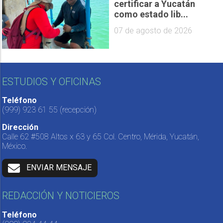
certificar a Yucatán
como estado lib...
07 de agosto de 2026
ESTUDIOS Y OFICINAS
Teléfono
(999) 923 61 55
(recepción)
Dirección
Calle 62 #508 Altos x 63 y 65 Col. Centro, Mérida, Yucatán,
México.
ENVIAR MENSAJE
REDACCIÓN Y NOTICIEROS
Teléfono