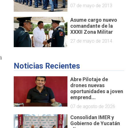
07 de mayo de 2013
Asume cargo nuevo
comandante de la
XXXII Zona Militar
27 de mayo de 2014
a
Noticias Recientes
Abre Pilotaje de
drones nuevas
oportunidades a joven
emprend...
07 de agosto de 2026
Consolidan IMER y
Gobierno de Yucatán