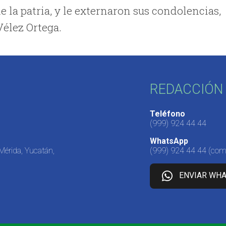
e la patria, y le externaron sus condolencias,
Vélez Ortega.
REDACCIÓN 
Teléfono
(999) 924 44 44
WhatsApp
 Mérida, Yucatán,
(999) 924 44 44
(come
ENVIAR WH