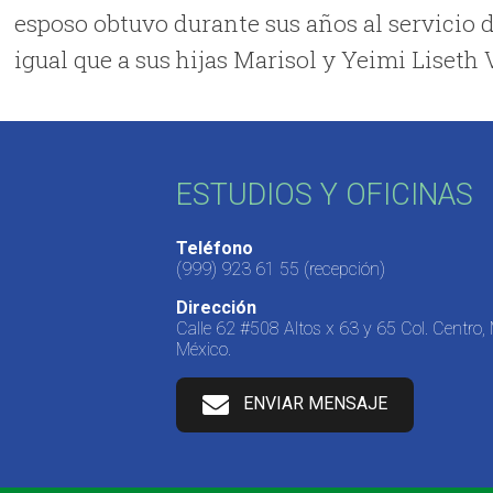
esposo obtuvo durante sus años al servicio d
igual que a sus hijas Marisol y Yeimi Liseth 
ESTUDIOS Y OFICINAS
Teléfono
(999) 923 61 55
(recepción)
Dirección
Calle 62 #508 Altos x 63 y 65 Col. Centro,
México.
ENVIAR MENSAJE