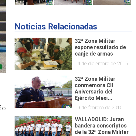
Noticias Relacionadas
32ª Zona Militar
expone resultado de
canje de armas
14 de diciembre de 2016
32ª Zona Militar
conmemora CII
Aniversario del
Ejército Mexi...
do
19 de febrero de 2015
VALLADOLID: Juran
bandera conscriptos
de la 32ª Zona Militar