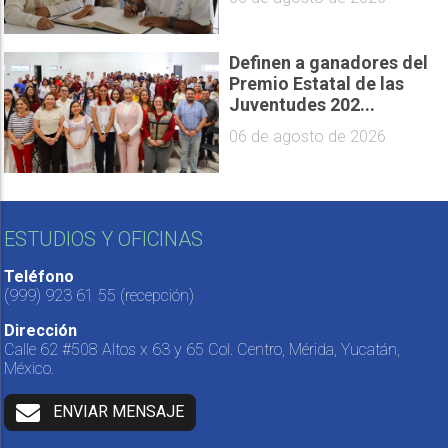
Definen a ganadores del
Premio Estatal de las
Juventudes 202...
06 de agosto de 2026
ESTUDIOS Y OFICINAS
Teléfono
(999) 923 61 55
(recepción)
Dirección
Calle 62 #508 Altos x 63 y 65 Col. Centro, Mérida, Yucatán,
México.
ENVIAR MENSAJE