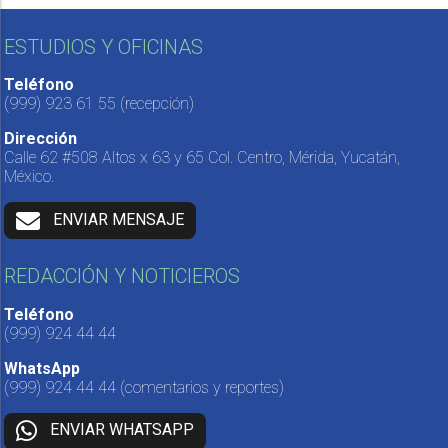
ESTUDIOS Y OFICINAS
Teléfono
(999) 923 61 55
(recepción)
Dirección
Calle 62 #508 Altos x 63 y 65 Col. Centro, Mérida, Yucatán,
México.
ENVIAR MENSAJE
REDACCIÓN Y NOTICIEROS
Teléfono
(999) 924 44 44
WhatsApp
(999) 924 44 44
(comentarios y reportes)
ENVIAR WHATSAPP