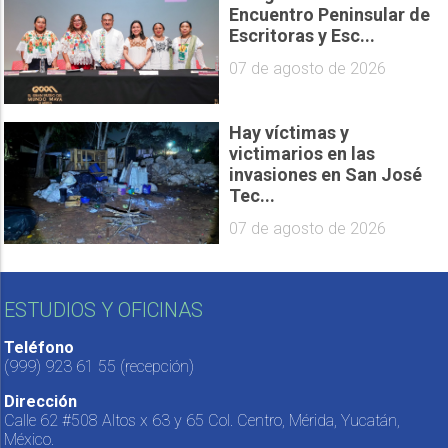
Encuentro Peninsular de
Escritoras y Esc...
07 de agosto de 2026
Hay víctimas y
victimarios en las
invasiones en San José
Tec...
07 de agosto de 2026
ESTUDIOS Y OFICINAS
Teléfono
(999) 923 61 55
(recepción)
Dirección
Calle 62 #508 Altos x 63 y 65 Col. Centro, Mérida, Yucatán,
México.