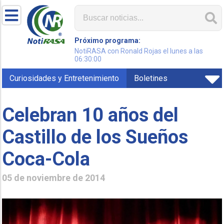
Próximo programa:
NotiRASA con Ronald Rojas el lunes a las
06:30:00
Curiosidades y Entretenimiento
Boletines
Celebran 10 años del
Castillo de los Sueños
Coca-Cola
05 de noviembre de 2014