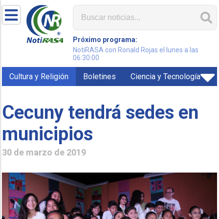
Próximo programa:
NotiRASA con Ronald Rojas el lunes a las
06:30:00
Cultura y Religión
Boletines
Ciencia y Tecnología
Cecuny tendrá sedes en
municipios
30 de marzo de 2019