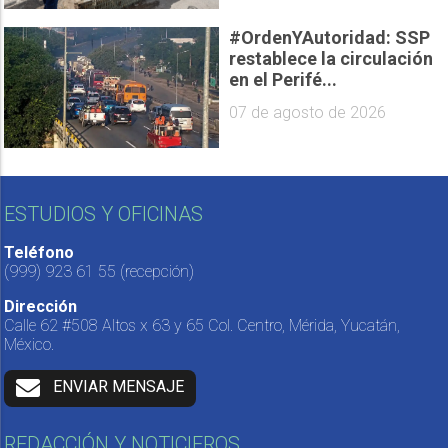
#OrdenYAutoridad: SSP
restablece la circulación
en el Perifé...
07 de agosto de 2026
ESTUDIOS Y OFICINAS
Teléfono
(999) 923 61 55
(recepción)
Dirección
Calle 62 #508 Altos x 63 y 65 Col. Centro, Mérida, Yucatán,
México.
ENVIAR MENSAJE
REDACCIÓN Y NOTICIEROS