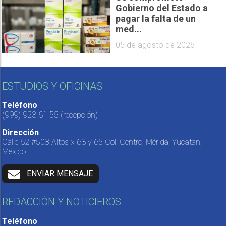
Gobierno del Estado a
pagar la falta de un
med...
05 de agosto de 2026
ESTUDIOS Y OFICINAS
Teléfono
(999) 923 61 55
(recepción)
Dirección
Calle 62 #508 Altos x 63 y 65 Col. Centro, Mérida, Yucatán,
México.
ENVIAR MENSAJE
REDACCIÓN Y NOTICIEROS
Teléfono