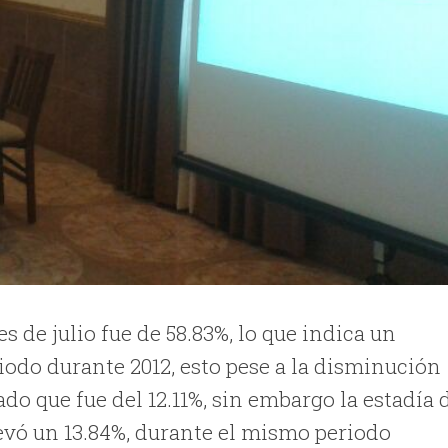
s de julio fue de 58.83%, lo que indica un
odo durante 2012, esto pese a la disminución
tado que fue del 12.11%, sin embargo la estadía 
elevó un 13.84%, durante el mismo periodo