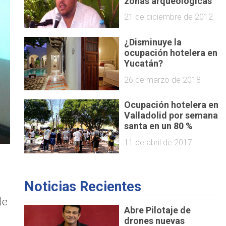
zonas arqueológicas
21 de diciembre de 2012
¿Disminuye la
ocupación hotelera en
Yucatán?
26 de marzo de 2018
Ocupación hotelera en
Valladolid por semana
santa en un 80 %
11 de abril de 2017
Noticias Recientes
de
Abre Pilotaje de
drones nuevas