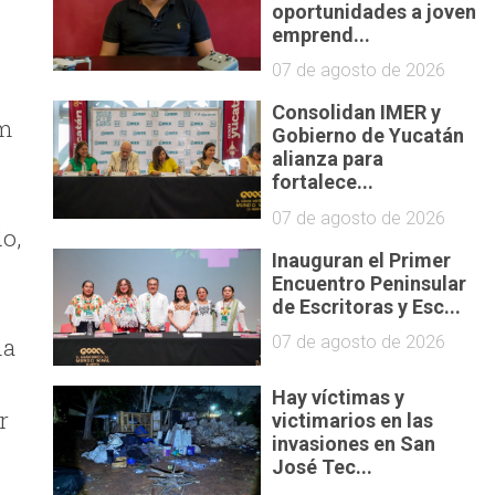
oportunidades a joven
emprend...
07 de agosto de 2026
Consolidan IMER y
um
Gobierno de Yucatán
alianza para
fortalece...
07 de agosto de 2026
do,
Inauguran el Primer
Encuentro Peninsular
de Escritoras y Esc...
ia
07 de agosto de 2026
l
Hay víctimas y
r
victimarios en las
invasiones en San
José Tec...