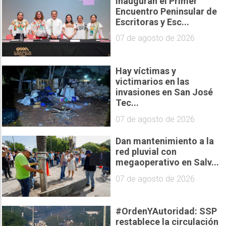
Inauguran el Primer
Encuentro Peninsular de
Escritoras y Esc...
07 de agosto de 2026
Hay víctimas y
victimarios en las
invasiones en San José
Tec...
07 de agosto de 2026
Dan mantenimiento a la
red pluvial con
megaoperativo en Salv...
07 de agosto de 2026
#OrdenYAutoridad: SSP
restablece la circulación