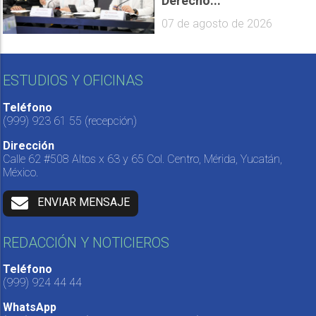
Derecho...
07 de agosto de 2026
ESTUDIOS Y OFICINAS
Teléfono
(999) 923 61 55
(recepción)
Dirección
Calle 62 #508 Altos x 63 y 65 Col. Centro, Mérida, Yucatán,
México.
ENVIAR MENSAJE
REDACCIÓN Y NOTICIEROS
Teléfono
(999) 924 44 44
WhatsApp