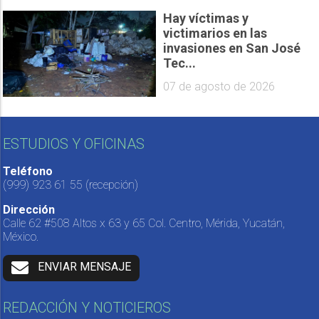
Hay víctimas y
victimarios en las
invasiones en San José
Tec...
07 de agosto de 2026
ESTUDIOS Y OFICINAS
Teléfono
(999) 923 61 55
(recepción)
Dirección
Calle 62 #508 Altos x 63 y 65 Col. Centro, Mérida, Yucatán,
México.
ENVIAR MENSAJE
REDACCIÓN Y NOTICIEROS