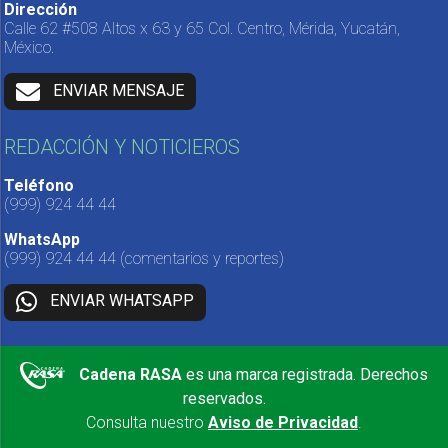
Dirección
Calle 62 #508 Altos x 63 y 65 Col. Centro, Mérida, Yucatán,
México.
ENVIAR MENSAJE
REDACCIÓN Y NOTICIEROS
Teléfono
(999) 924 44 44
WhatsApp
(999) 924 44 44
(comentarios y reportes)
ENVIAR WHATSAPP
Cadena RASA
es una marca registrada. Derechos
reservados.
Consulta nuestro
Aviso de Privacidad
.