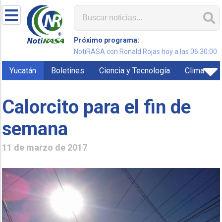
Próximo programa:
NotiRASA con Ronald Rojas hoy a las 06:30:00
Yucatán
Boletines
Ciencia y Tecnología
Clima
Calorcito para el fin de
semana
11 de marzo de 2017