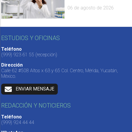
06 de agosto de 2026
ESTUDIOS Y OFICINAS
Teléfono
(999) 923 61 55
(recepción)
Dirección
Calle 62 #508 Altos x 63 y 65 Col. Centro, Mérida, Yucatán,
México.
ENVIAR MENSAJE
REDACCIÓN Y NOTICIEROS
Teléfono
(999) 924 44 44