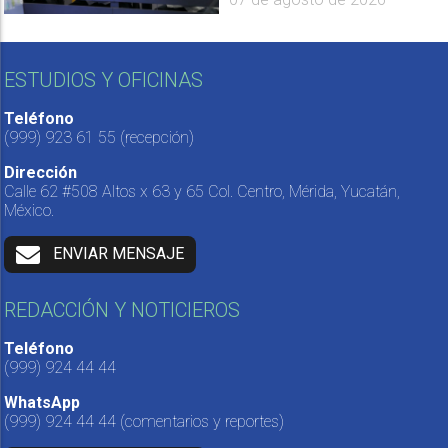
ESTUDIOS Y OFICINAS
Teléfono
(999) 923 61 55
(recepción)
Dirección
Calle 62 #508 Altos x 63 y 65 Col. Centro, Mérida, Yucatán,
México.
ENVIAR MENSAJE
REDACCIÓN Y NOTICIEROS
Teléfono
(999) 924 44 44
WhatsApp
(999) 924 44 44
(comentarios y reportes)