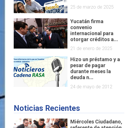
25 de marzo de 2025
Yucatán firma
convenio
internacional para
otorgar créditos a...
21 de enero de 2025
Hizo un préstamo y a
pesar de pagar
durante meses la
deuda n...
24 de mayo de 2012
Noticias Recientes
Miércoles Ciudadano,
referente de atención