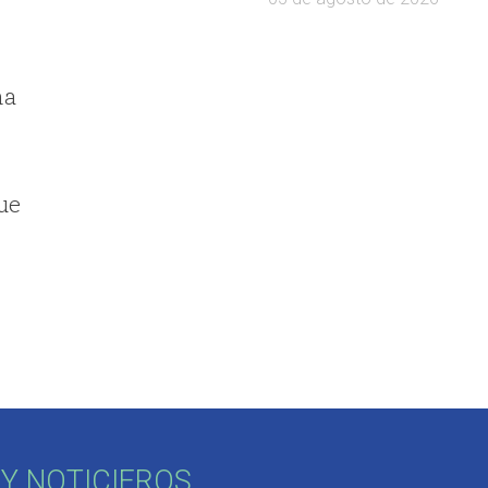
na
ue
Y NOTICIEROS