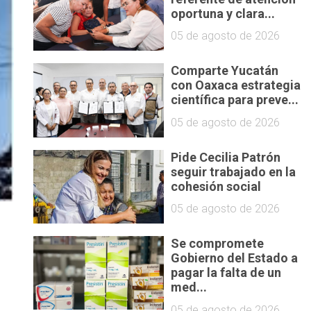
oportuna y clara...
05 de agosto de 2026
Comparte Yucatán
con Oaxaca estrategia
científica para preve...
05 de agosto de 2026
Pide Cecilia Patrón
seguir trabajado en la
cohesión social
05 de agosto de 2026
Se compromete
Gobierno del Estado a
pagar la falta de un
med...
05 de agosto de 2026