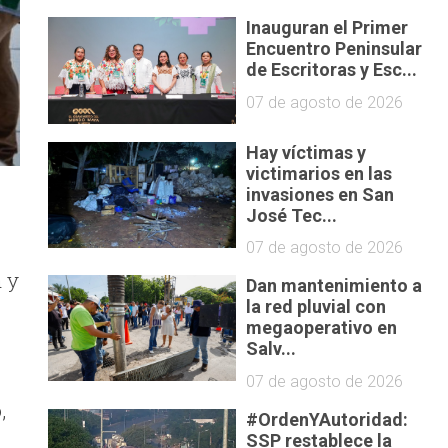
Inauguran el Primer
Encuentro Peninsular
de Escritoras y Esc...
07 de agosto de 2026
Hay víctimas y
victimarios en las
invasiones en San
José Tec...
l
07 de agosto de 2026
 y
Dan mantenimiento a
la red pluvial con
megaoperativo en
Salv...
07 de agosto de 2026
,
#OrdenYAutoridad:
SSP restablece la