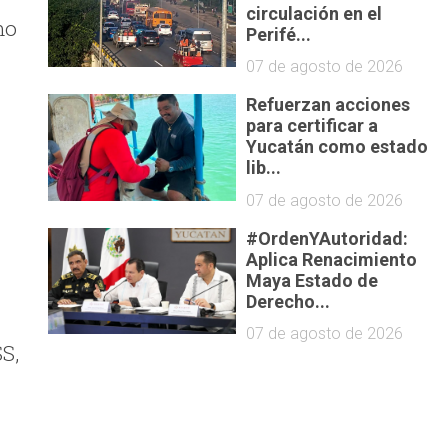
circulación en el
mo
Perifé...
07 de agosto de 2026
Refuerzan acciones
para certificar a
Yucatán como estado
lib...
07 de agosto de 2026
#OrdenYAutoridad:
a
Aplica Renacimiento
Maya Estado de
Derecho...
07 de agosto de 2026
SS,