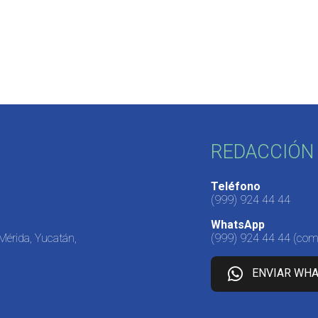
REDACCIÓN 
Teléfono
(999) 924 44 44
WhatsApp
 Mérida, Yucatán,
(999) 924 44 44
(come
ENVIAR WH