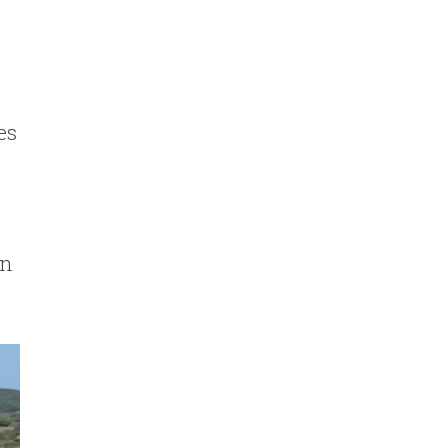
es
on