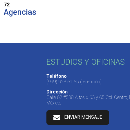
72
Agencias
ESTUDIOS Y OFICINAS
Teléfono
(999) 923 61 55
(recepción)
Dirección
Calle 62 #508 Altos x 63 y 65 Col. Centro,
México.
ENVIAR MENSAJE