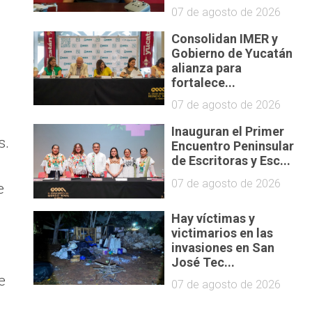
07 de agosto de 2026
Consolidan IMER y
Gobierno de Yucatán
alianza para
fortalece...
07 de agosto de 2026
Inauguran el Primer
s.
Encuentro Peninsular
de Escritoras y Esc...
07 de agosto de 2026
e
Hay víctimas y
victimarios en las
invasiones en San
José Tec...
e
07 de agosto de 2026