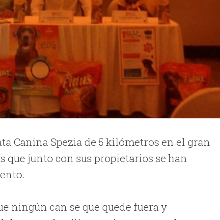
ta Canina Spezia de 5 kilómetros en el gran
s que junto con sus propietarios se han
ento.
ue ningún can se que quede fuera y