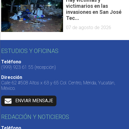
victimarios en las
invasiones en San José
Tec...
07 de agosto de 2026
ESTUDIOS Y OFICINAS
Teléfono
(999) 923 61 55
(recepción)
Dirección
Calle 62 #508 Altos x 63 y 65 Col. Centro, Mérida, Yucatán,
México.
ENVIAR MENSAJE
REDACCIÓN Y NOTICIEROS
Teléfono