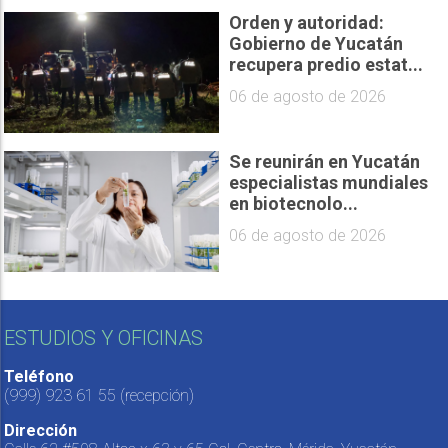
Orden y autoridad:
Gobierno de Yucatán
recupera predio estat...
06 de agosto de 2026
Se reunirán en Yucatán
especialistas mundiales
en biotecnolo...
06 de agosto de 2026
ESTUDIOS Y OFICINAS
Teléfono
(999) 923 61 55
(recepción)
Dirección