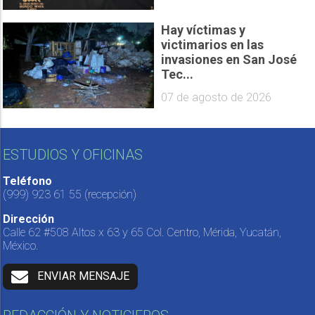
Hay víctimas y
victimarios en las
invasiones en San José
Tec...
07 de agosto de 2026
ESTUDIOS Y OFICINAS
Teléfono
(999) 923 61 55
(recepción)
Dirección
Calle 62 #508 Altos x 63 y 65 Col. Centro, Mérida, Yucatán,
México.
ENVIAR MENSAJE