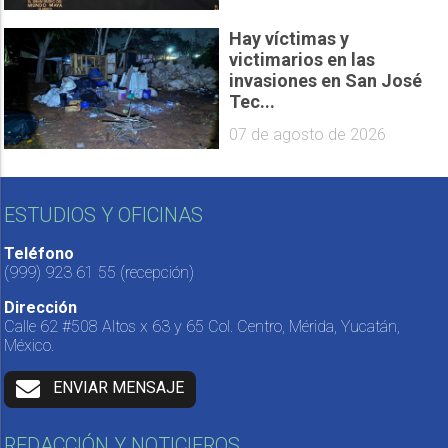
Hay víctimas y
victimarios en las
invasiones en San José
Tec...
07 de agosto de 2026
ESTUDIOS Y OFICINAS
Teléfono
(999) 923 61 55
(recepción)
Dirección
Calle 62 #508 Altos x 63 y 65 Col. Centro, Mérida, Yucatán,
México.
ENVIAR MENSAJE
REDACCIÓN Y NOTICIEROS