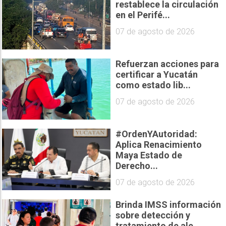
restablece la circulación
en el Perifé...
07 de agosto de 2026
Refuerzan acciones para
certificar a Yucatán
como estado lib...
07 de agosto de 2026
#OrdenYAutoridad:
Aplica Renacimiento
Maya Estado de
Derecho...
07 de agosto de 2026
Brinda IMSS información
sobre detección y
tratamiento de ale...