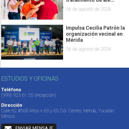
06 de agosto de 2026
Impulsa Cecilia Patrón la
organización vecinal en
Mérida
06 de agosto de 2026
ESTUDIOS Y OFICINAS
Teléfono
(999) 923 61 55
(recepción)
Dirección
Calle 62 #508 Altos x 63 y 65 Col. Centro, Mérida, Yucatán,
México.
ENVIAR MENSAJE