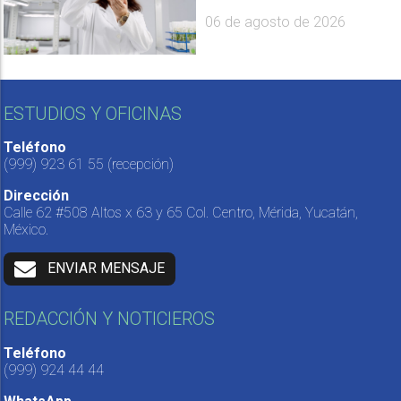
06 de agosto de 2026
ESTUDIOS Y OFICINAS
Teléfono
(999) 923 61 55
(recepción)
Dirección
Calle 62 #508 Altos x 63 y 65 Col. Centro, Mérida, Yucatán,
México.
ENVIAR MENSAJE
REDACCIÓN Y NOTICIEROS
Teléfono
(999) 924 44 44