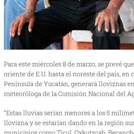
Para este miércoles 8 de marzo, se prevé que
oriente de E.U. hasta el noreste del país, e
Península de Yucatán, generará lloviznas en
meteoróloga de la Comisión Nacional del A
“Estas lluvias serían menores a los 5 milíme
llovizna y se estarían dando en la región s
municipios como Ticul, Oxkutzcab, Becanch