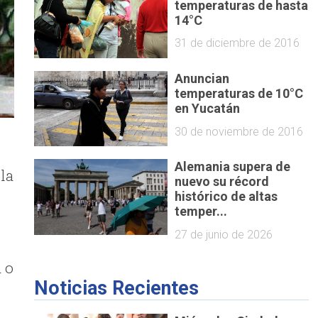
temperaturas de hasta
14°C
31 de diciembre de 2016
Anuncian
temperaturas de 10°C
en Yucatán
30 de noviembre de 2016
Alemania supera de
la
nuevo su récord
histórico de altas
temper...
27 de junio de 2026
 o
Noticias Recientes