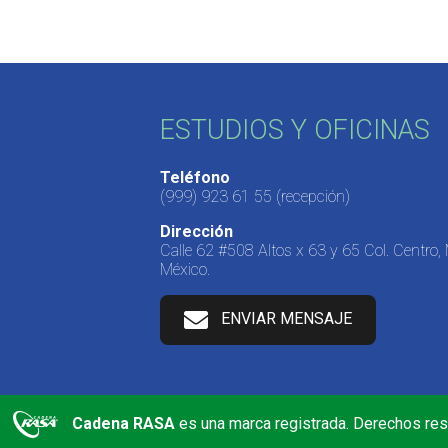
ESTUDIOS Y OFICINAS
Teléfono
(999) 923 61 55
(recepción)
Dirección
Calle 62 #508 Altos x 63 y 65 Col. Centro,
México.
ENVIAR MENSAJE
Cadena RASA
es una marca registrada. Derechos re