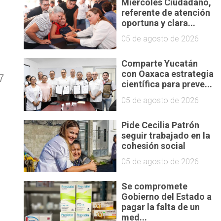
Miércoles Ciudadano,
referente de atención
oportuna y clara...
05 de agosto de 2026
Comparte Yucatán
con Oaxaca estrategia
7
científica para preve...
05 de agosto de 2026
Pide Cecilia Patrón
seguir trabajado en la
cohesión social
05 de agosto de 2026
Se compromete
Gobierno del Estado a
pagar la falta de un
med...