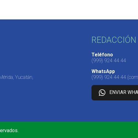
REDACCIÓN 
Teléfono
(999) 924 44 44
WhatsApp
 Mérida, Yucatán,
(999) 924 44 44
(come
ENVIAR WH
servados.