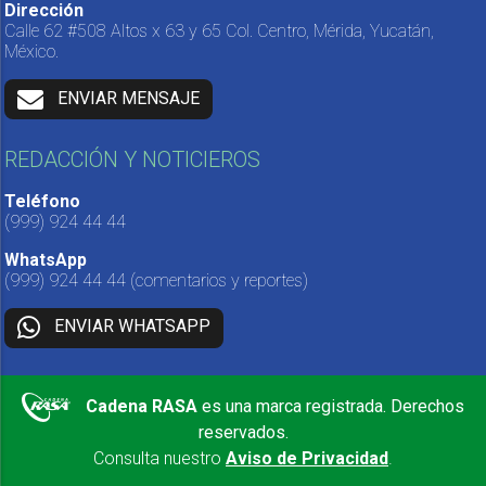
Dirección
Calle 62 #508 Altos x 63 y 65 Col. Centro, Mérida, Yucatán,
México.
ENVIAR MENSAJE
REDACCIÓN Y NOTICIEROS
Teléfono
(999) 924 44 44
WhatsApp
(999) 924 44 44
(comentarios y reportes)
ENVIAR WHATSAPP
Cadena RASA
es una marca registrada. Derechos
reservados.
Consulta nuestro
Aviso de Privacidad
.