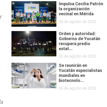
Impulsa Cecilia Patrón
la organización
vecinal en Mérida
r
06 de agosto de 2026
Orden y autoridad:
Gobierno de Yucatán
recupera predio
estat...
06 de agosto de 2026
Se reunirán en
Yucatán especialistas
mundiales en
biotecnolo...
06 de agosto de 2026
la