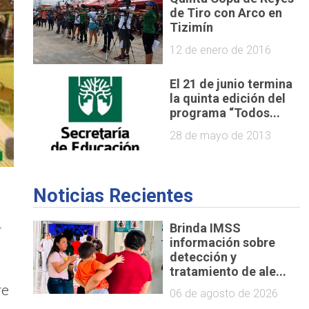
de Tiro con Arco en
Tizimín
12 de enero de 2016
El 21 de junio termina
la quinta edición del
programa “Todos...
28 de mayo de 2013
Noticias Recientes
n
Brinda IMSS
información sobre
detección y
tratamiento de ale...
ge
06 de agosto de 2026