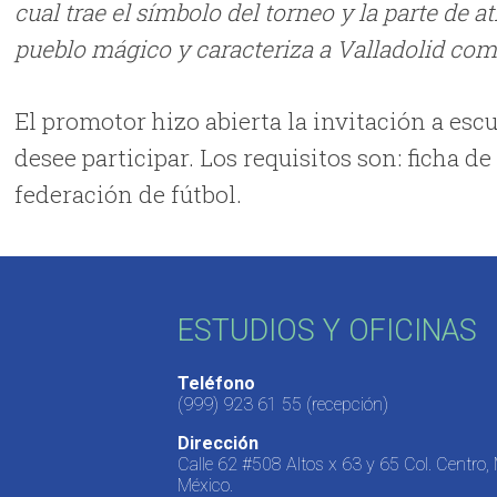
cual trae el símbolo del torneo y la parte de 
pueblo mágico y caracteriza a Valladolid como 
El promotor hizo abierta la invitación a escu
desee participar. Los requisitos son: ficha de
federación de fútbol.
ESTUDIOS Y OFICINAS
Teléfono
(999) 923 61 55
(recepción)
Dirección
Calle 62 #508 Altos x 63 y 65 Col. Centro,
México.